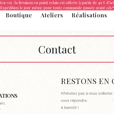
tez-en : la livraison en point relais est offerte à partir de 49 € d’ac
Expédition le jour même pour toute commande passée avant 11h.*
Boutique
Ateliers
Réalisations
Contact
RESTONS EN 
N’hésitez pas à nous solliciter
ATIONS
vous répondre.
lerc
A bientôt !
T