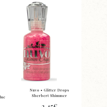
Nuvo • Glitter Drops
Sherbert Shimmer
lue
3,45
€