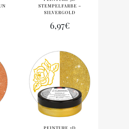
UN
STEMPELFARBE –
SILVERGOLD
6,97
€
PEINTURE 3D