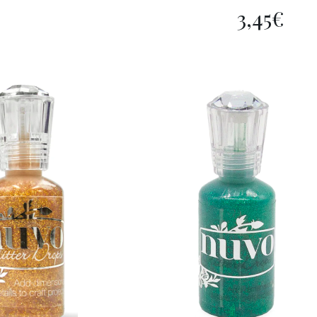
3,45
€