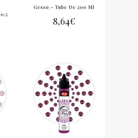
Gesso – Tube De 200 Ml
30,5
8,64
€