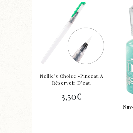
Nellie’s Choice •pinceau À
Réservoir D’eau
3,50
€
Nuvo