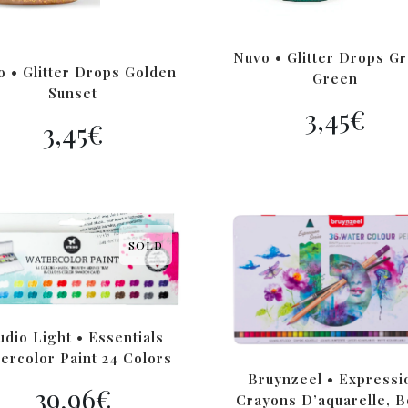
Nuvo • Glitter Drops Gr
o • Glitter Drops Golden
Green
Sunset
3,45
€
3,45
€
SOLD
udio Light • Essentials
ercolor Paint 24 Colors
Bruynzeel • Expressi
39,96
€
Crayons D’aquarelle, B