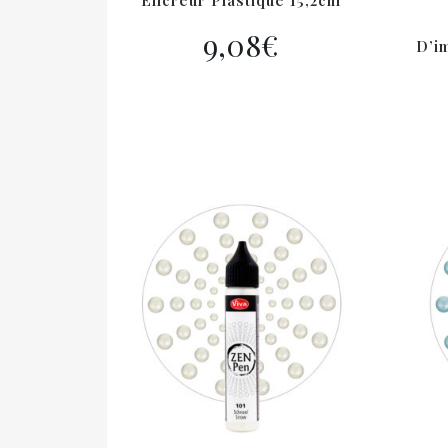
Encreur Plastique 15,2cm
9,08
€
D’im