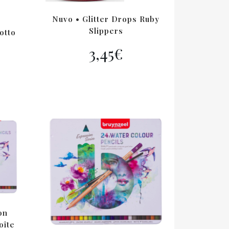
Nuvo • Glitter Drops Ruby
Slippers
otto
3,45
€
on
oîte