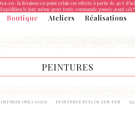
tez-en : la livraison en point relais est offerte à partir de 49 € d’ac
Expédition le jour même pour toute commande passée avant 11h.*
Boutique
Ateliers
Réalisations
PEINTURES
EINTURES INKA GOLD
PEINTURES STYLOS ZEN PEN
AQ