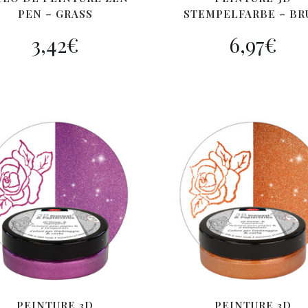
PEN – GRASS
STEMPELFARBE – BR
3,42
€
6,97
€
PEINTURE 3D
PEINTURE 3D