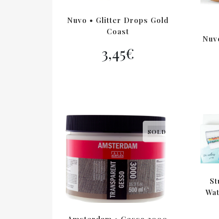
Nuvo • Glitter Drops Gold
Coast
Nuv
3,45
€
SOLD
St
Wat
Amsterdam • Gesso 3000