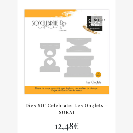
SOLD
Dies SO’ Celebrate: Les Onglets –
SOKAI
12,48
€