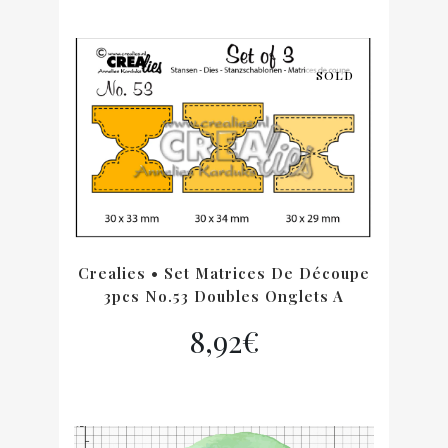
SOLD
Crealies • Set Matrices De Découpe
3pcs No.53 Doubles Onglets A
8,92
€