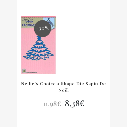
initial
actuel
était :
est :
21,44€.
15,00€.
-30%
Nellie’s Choice • Shape Die Sapin De
Noël
Le
Le
8,38
€
11,98
€
prix
prix
initial
actuel
était :
est :