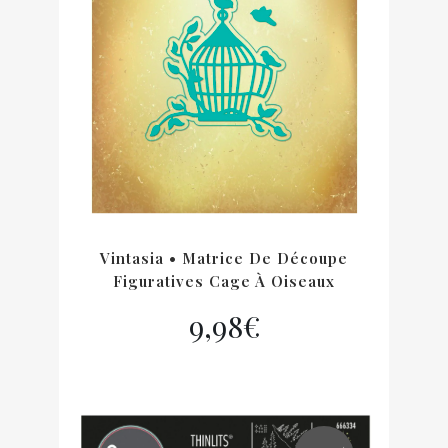
Vintasia • Matrice De Découpe
Figuratives Cage À Oiseaux
9,98
€