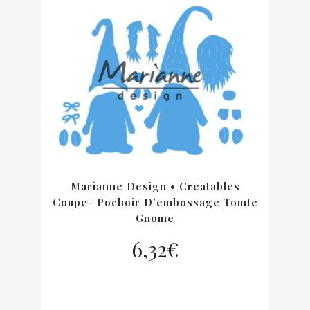
11,98€.
8,38€.
Marianne Design • Creatables
Coupe- Pochoir D’embossage Tomte
Gnome
6,32
€