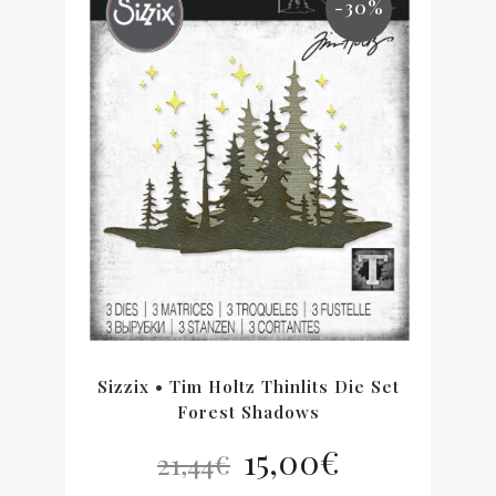
-30%
Sizzix • Tim Holtz Thinlits Die Set
Forest Shadows
Le
Le
15,00
€
21,44
€
prix
prix