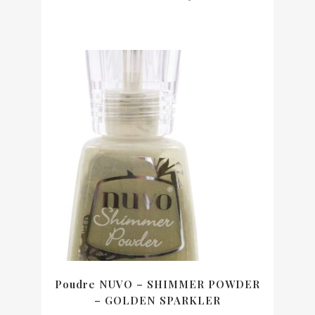
prix
prix
initial
actuel
était :
est :
30,66€.
28,40€.
Poudre NUVO – SHIMMER POWDER
– GOLDEN SPARKLER