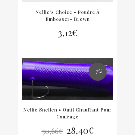
Nellie’s Choice • Poudre À
Embosser- Brown
3,12
€
-7%
Nellie Snellen • Outil Chauffant Pour
Gaufrage
Le
Le
28,40
€
30,66
€