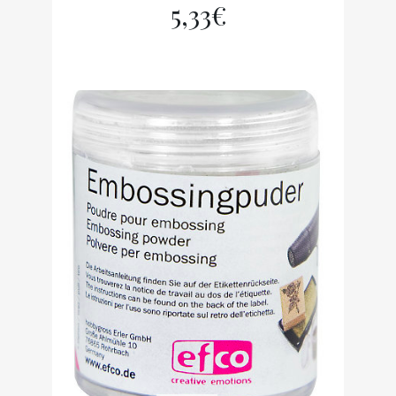
5,33
€