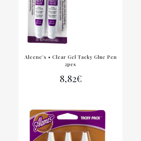
Aleene’s • Clear Gel Tacky Glue Pen
2pcs
8,82
€