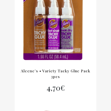
Aleene’s • Variety Tacky Glue Pack
3pcs
4,70
€