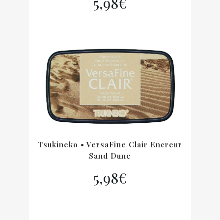
5,98
€
Tsukineko • VersaFine Clair Encreur
Sand Dune
5,98
€