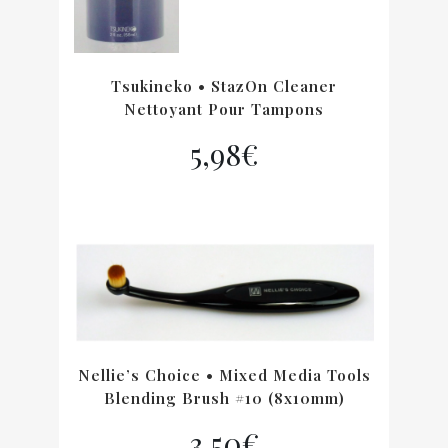
Tsukineko • StazOn Cleaner
Nettoyant Pour Tampons
5,98
€
Nellie’s Choice • Mixed Media Tools
Blending Brush #10 (8x10mm)
3,50
€