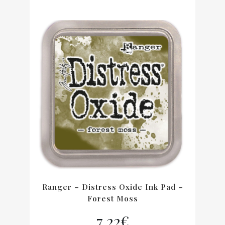
Ranger – Distress Oxide Ink Pad –
Forest Moss
7,22
€