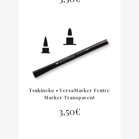
Tsukineko • VersaMarker Feutre
Marker Transparent
3,50
€