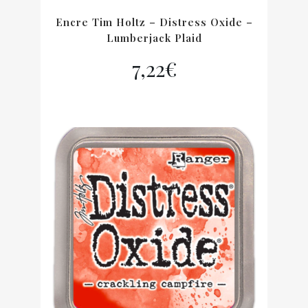
Encre Tim Holtz – Distress Oxide –
Lumberjack Plaid
7,22
€