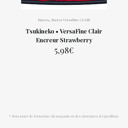
,
Encres
Encres VersaFine CLAIR
Tsukineko • VersaFine Clair
Encreur Strawberry
5,98
€
* Hors jours de fermeture du magasin ou des structures d’expédition.
Conditions générales de vente