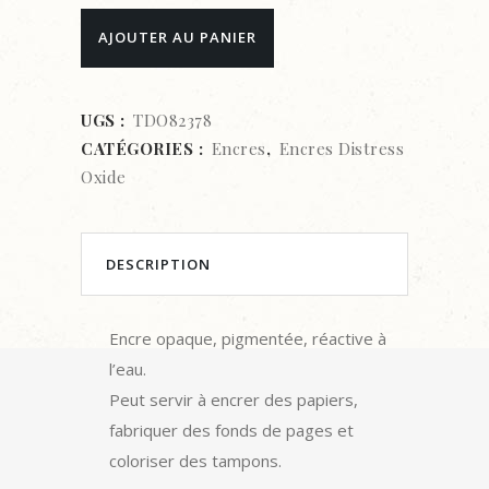
Encre
AJOUTER AU PANIER
Tim
Holtz
UGS :
TDO82378
CATÉGORIES :
Encres
,
Encres Distress
–
Oxide
Distress
Oxide
DESCRIPTION
-
Lumberjack
Encre opaque, pigmentée, réactive à
Plaid
l’eau.
quantity
Peut servir à encrer des papiers,
fabriquer des fonds de pages et
coloriser des tampons.