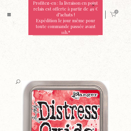
Profitez-en : la livraison en point
relais est offerte à partir de 49 €
0
d’achats !
Expédition le jour même pour
toute commande passée avant
11h.*