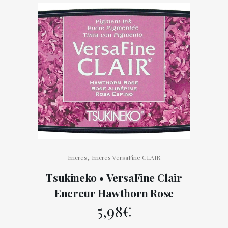
,
Encres
Encres VersaFine CLAIR
Tsukineko • VersaFine Clair
Encreur Hawthorn Rose
5,98
€