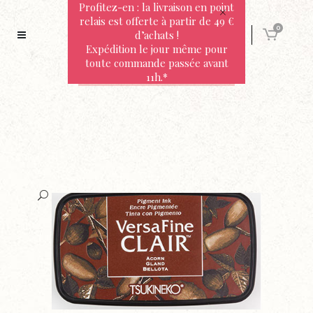
Profitez-en : la livraison en point
relais est offerte à partir de 49 €
0
d’achats !
Expédition le jour même pour
toute commande passée avant
11h.*