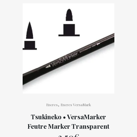
,
Encres
Encres VersaMark
Tsukineko • VersaMarker
Feutre Marker Transparent
3,50
€