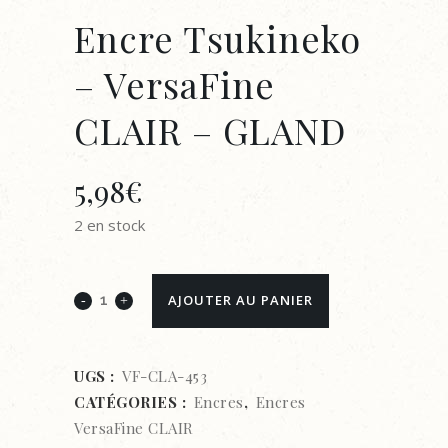
Encre Tsukineko
– VersaFine
CLAIR – GLAND
5,98
€
2 en stock
Encre
AJOUTER AU PANIER
Tsukineko
-
UGS :
VF-CLA-453
CATÉGORIES :
Encres
,
Encres
VersaFine
VersaFine CLAIR
CLAIR