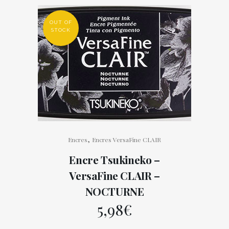
OUT OF
STOCK
,
Encres
Encres VersaFine CLAIR
Encre Tsukineko –
VersaFine CLAIR –
NOCTURNE
5,98
€