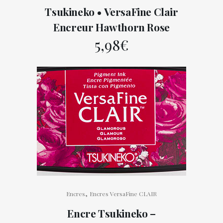
Tsukineko • VersaFine Clair
Encreur Hawthorn Rose
5,98
€
,
Encres
Encres VersaFine CLAIR
Encre Tsukineko –