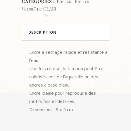
CATÉGORIES :
Encres
,
Encres
Clair
VersaFine CLAIR
Encreur
Lilac
DESCRIPTION
Bloom
quantity
Encre à séchage rapide et résistante à
l’eau.
Une fois réalisé, le tampon peut être
colorisé avec de l’aquarelle ou des
encres à base d’eau.
Encre idéale pour reproduire des
motifs fins et détaillés.
Dimensions : 9 x 5 cm