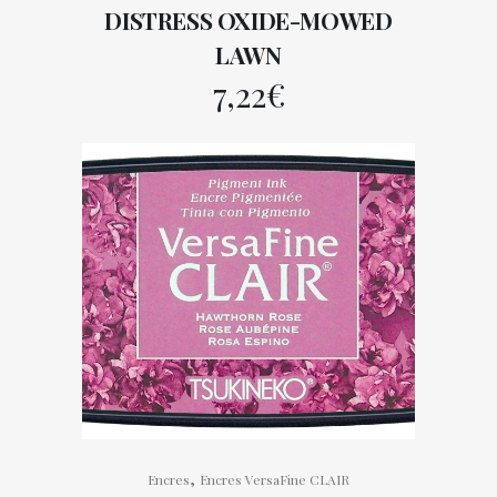
DISTRESS OXIDE-MOWED
LAWN
7,22
€
,
Encres
Encres VersaFine CLAIR