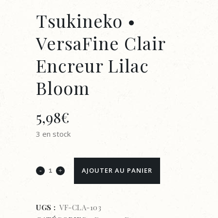
Tsukineko •
VersaFine Clair
Encreur Lilac
Bloom
5,98
€
3 en stock
Tsukineko
AJOUTER AU PANIER
•
VersaFine
UGS :
VF-CLA-103