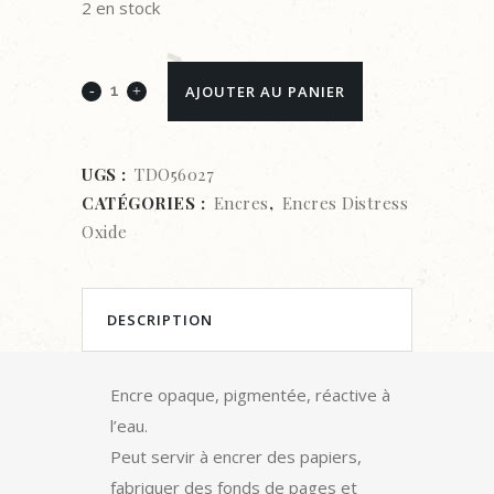
2 en stock
ENCRE
AJOUTER AU PANIER
TIM
HOLTZ-
UGS :
TDO56027
CATÉGORIES :
Encres
,
Encres Distress
DISTRESS
Oxide
OXIDE-
HICKORY
DESCRIPTION
SMOKE
quantity
Encre opaque, pigmentée, réactive à
l’eau.
Peut servir à encrer des papiers,
fabriquer des fonds de pages et