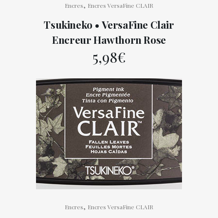
,
Encres
Encres VersaFine CLAIR
Tsukineko • VersaFine Clair
Encreur Hawthorn Rose
5,98
€
,
Encres
Encres VersaFine CLAIR