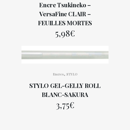
Encre Tsukineko –
VersaFine CLAIR –
FEUILLES MORTES
5,98
€
,
Encres
STYLO
STYLO GEL-GELLY ROLL
BLANC-SAKURA
3,75
€