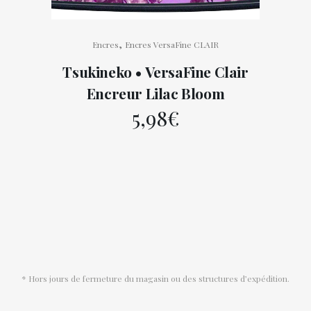
,
Encres
Encres VersaFine CLAIR
Tsukineko • VersaFine Clair
Encreur Lilac Bloom
5,98
€
* Hors jours de fermeture du magasin ou des structures d’expédition.
Conditions générales de vente