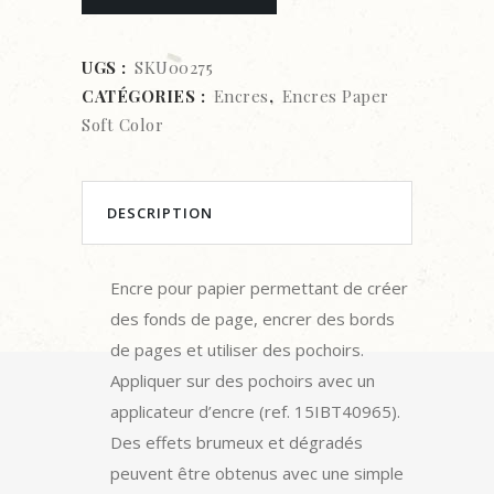
PAPER
SOFT
UGS :
SKU00275
CATÉGORIES :
Encres
,
Encres Paper
COLOR
Soft Color
-
SEA
DESCRIPTION
BLUE
quantity
Encre pour papier permettant de créer
des fonds de page, encrer des bords
de pages et utiliser des pochoirs.
Appliquer sur des pochoirs avec un
applicateur d’encre (ref. 15IBT40965).
Des effets brumeux et dégradés
peuvent être obtenus avec une simple