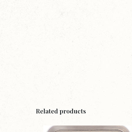
Related products