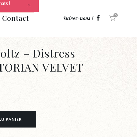
hats !
Contact
0
Suivez-nous !
ltz – Distress
CTORIAN VELVET
AU PANIER