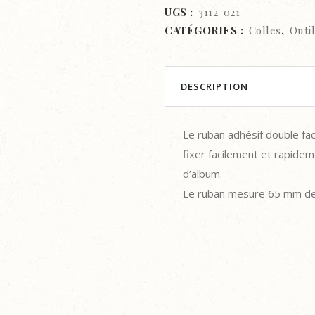
•
UGS :
3112-021
CATÉGORIES :
Colles
,
Outi
Ruban
adhésif
double
DESCRIPTION
face
Le ruban adhésif double fac
65mmx15m
fixer facilement et rapidem
quantity
d’album.
Le ruban mesure 65 mm de 