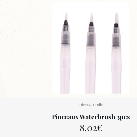
,
Divers
Outils
Pinceaux Waterbrush 3pcs
8,02
€