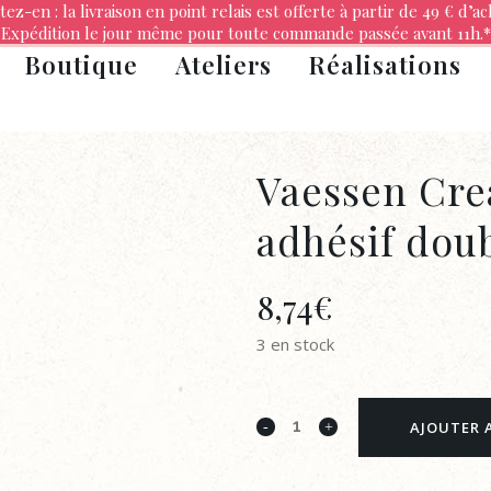
tez-en : la livraison en point relais est offerte à partir de 49 € d’ac
Expédition le jour même pour toute commande passée avant 11h.*
Boutique
Ateliers
Réalisations
Vaessen Cre
adhésif dou
8,74
€
3 en stock
Vaessen
AJOUTER 
Creative