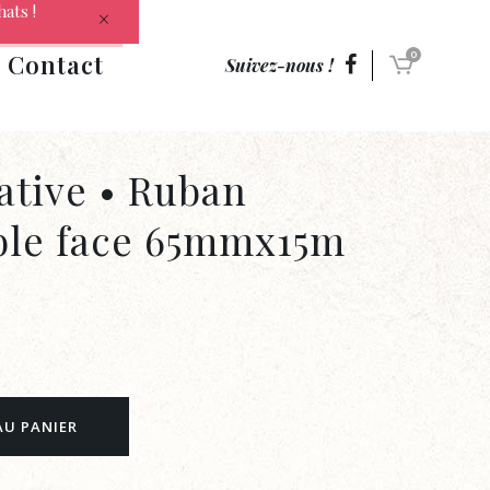
hats !
Contact
0
Suivez-nous !
ative • Ruban
ble face 65mmx15m
AU PANIER