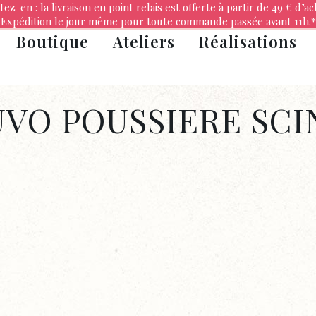
tez-en : la livraison en point relais est offerte à partir de 49 € d’ac
Expédition le jour même pour toute commande passée avant 11h.*
Boutique
Ateliers
Réalisations
UVO POUSSIERE SC