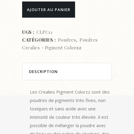
Poudre
AJOUTER AU PANIER
Crealies
-
UGS :
CLPC11
CATÉGORIES :
Poudres
,
Poudres
Pigment
Crealies - Pigment Colorzz
Colorzz
-
DESCRIPTION
PURPLE
quantity
Les Crealies Pigment Colorzz sont des
poudres de pigments très fines, non
toxiques et sans acide avec une
intensité de couleur très élevée. Il est
possible de mélanger la poudre avec
de l’eau ou des pates de stucture, des