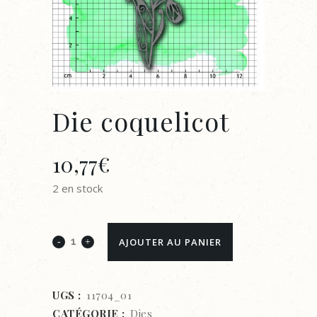
Die coquelicot
10,77
€
2 en stock
Die
AJOUTER AU PANIER
coquelicot
quantity
UGS :
11704_01
CATÉGORIE :
Dies