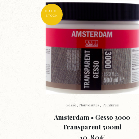
OUT OF
STOCK
,
,
Gesso
Nouveautés
Peintures
Amsterdam • Gesso 3000
Transparent 500ml
19,89
€