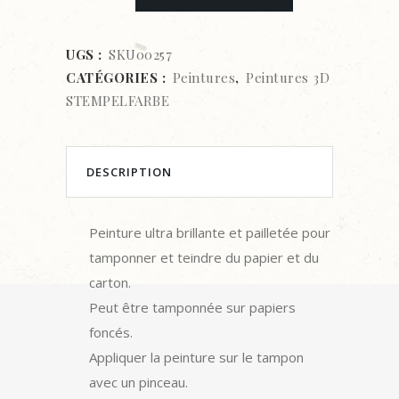
3D
STEMPELFARBE
UGS :
SKU00257
CATÉGORIES :
Peintures
,
Peintures 3D
-
STEMPELFARBE
TURQUOISE
quantity
DESCRIPTION
Peinture ultra brillante et pailletée pour
tamponner et teindre du papier et du
carton.
Peut être tamponnée sur papiers
foncés.
Appliquer la peinture sur le tampon
avec un pinceau.