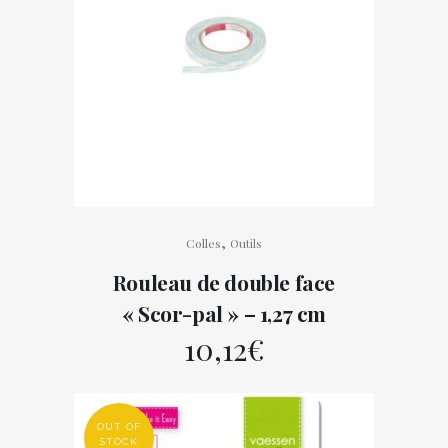
,
Colles
Outils
Rouleau de double face
« Scor-pal » – 1,27 cm
10,12
€
OUT OF
STOCK