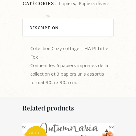
CATÉGORIES :
Papiers
,
Papiers divers
-
HA
PI
DESCRIPTION
Little
Collection Cozy cottage – HA PI Little
Fox
Fox
quantity
Contient les 6 papiers imprimés de la
collection et 3 papiers unis assortis
format 30.5 x 30.5 cm.
Related products
OUT OF