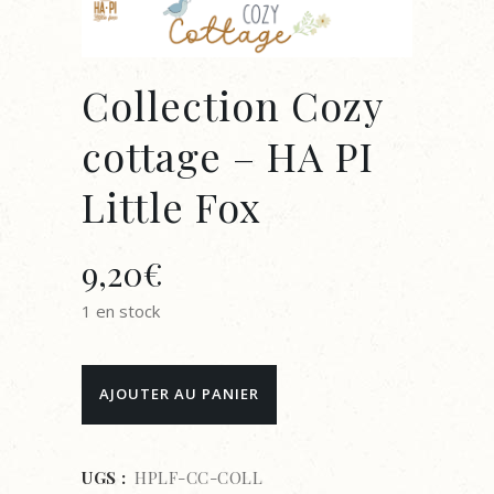
Collection Cozy
cottage – HA PI
Little Fox
9,20
€
1 en stock
Collection
AJOUTER AU PANIER
Cozy
cottage
UGS :
HPLF-CC-COLL