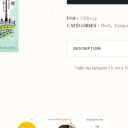
Expressions
Tampon
UGS :
CER034
CATÉGORIES :
Noël
,
Tampo
en
caoutchouc
Temps
DESCRIPTION
de
Taille du tampon 15 cm x 1
Noël
enneigé
quantity