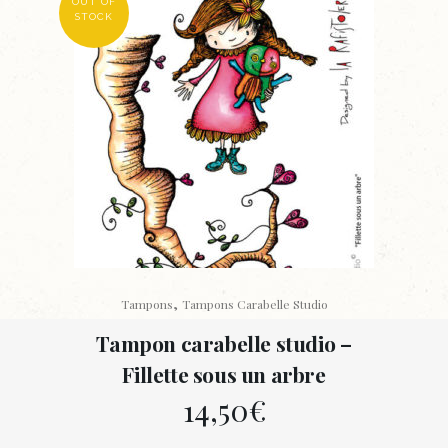
OUT OF
STOCK
,
Tampons
Tampons Carabelle Studio
Tampon carabelle studio –
Fillette sous un arbre
14,50
€