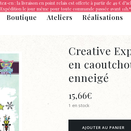
tez-en : la livraison en point relais est offerte à partir de 49 € d’ac
Expédition le jour même pour toute commande passée avant 11h.*
Boutique
Ateliers
Réalisations
Creative Ex
en caoutcho
enneigé
15,66
€
1 en stock
Creative
AJOUTER AU PANIER