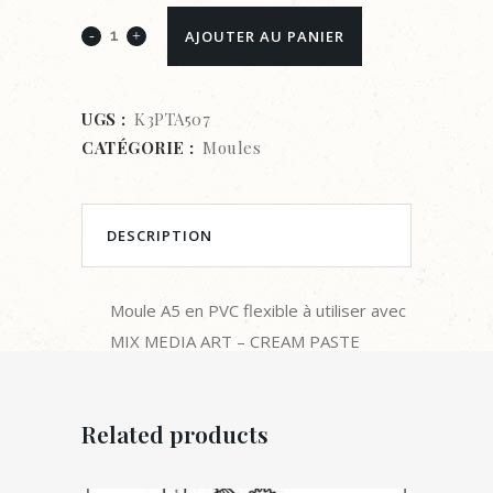
MOULE
AJOUTER AU PANIER
EN
PVC
UGS :
K3PTA507
CATÉGORIE :
Moules
FLEXIBLE
-
Motif
DESCRIPTION
bustier
Moule A5 en PVC flexible à utiliser avec
quantity
MIX MEDIA ART – CREAM PASTE
Related products