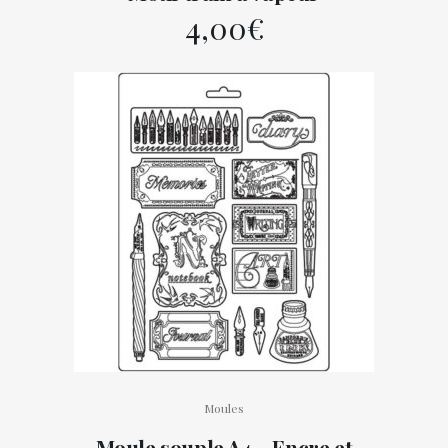
4,00
€
Moules
Moule souple A4 – Encre et