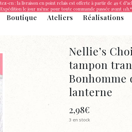
tez-en : la livraison en point relais est offerte à partir de 49 € d’ac
Expédition le jour même pour toute commande passée avant 11h.*
Boutique
Ateliers
Réalisations
Nellie’s Cho
tampon tran
Bonhomme d
lanterne
2,98
€
3 en stock