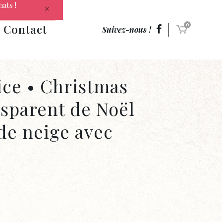
hats !
Contact
0
Suivez-nous !
ice • Christmas
sparent de Noël
e neige avec