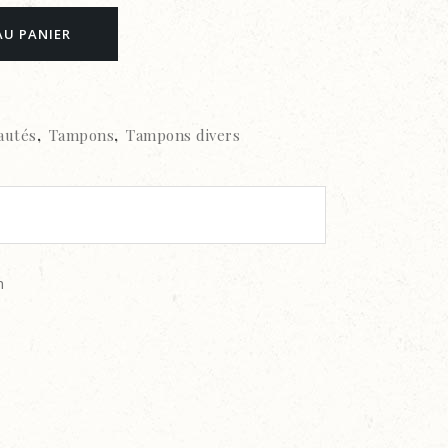
AU PANIER
autés
,
Tampons
,
Tampons divers
m