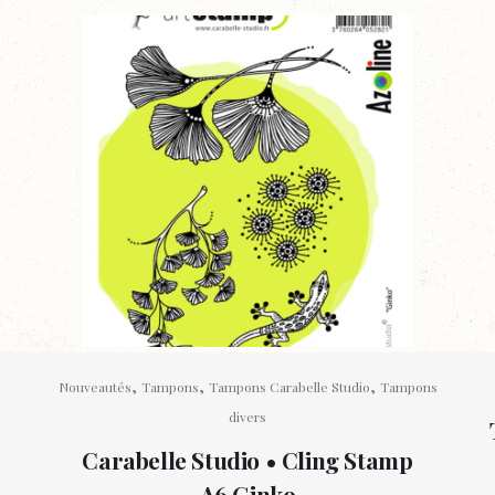
lanterne
quantity
,
,
,
Nouveautés
Tampons
Tampons Carabelle Studio
Tampons
divers
Carabelle Studio • Cling Stamp
A6 Ginko