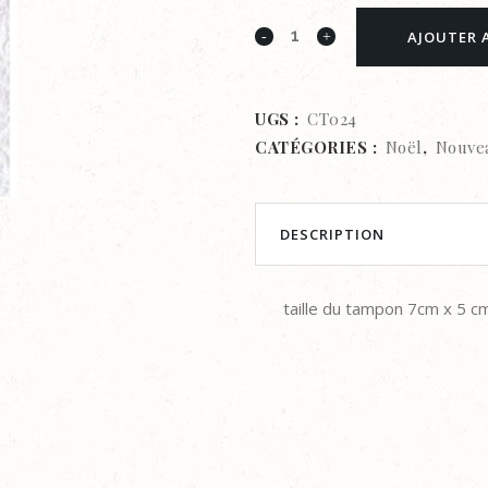
Nellie's
AJOUTER 
Choice
•
UGS :
CT024
CATÉGORIES :
Noël
,
Nouve
Christmas
tampon
transparent
DESCRIPTION
de
taille du tampon 7cm x 5 c
Noël
Bonhomme
de
neige
avec