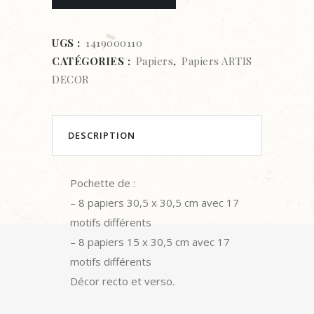
ARTIS
DECOR
UGS :
1419000110
CATÉGORIES :
Papiers
,
Papiers ARTIS
-
DECOR
HIELO
Y
DESCRIPTION
FUEGO
quantity
Pochette de :
– 8 papiers 30,5 x 30,5 cm avec 17
motifs différents
– 8 papiers 15 x 30,5 cm avec 17
motifs différents
Décor recto et verso.