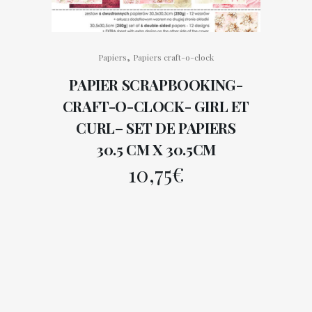
,
Papiers
Papiers craft-o-clock
PAPIER SCRAPBOOKING-
CRAFT-O-CLOCK- GIRL ET
CURL– SET DE PAPIERS
30.5 CM X 30.5CM
10,75
€