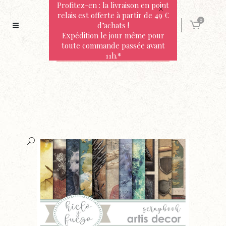
Profitez-en : la livraison en point
relais est offerte à partir de 49 €
0
d’achats !
Expédition le jour même pour
toute commande passée avant
11h.*