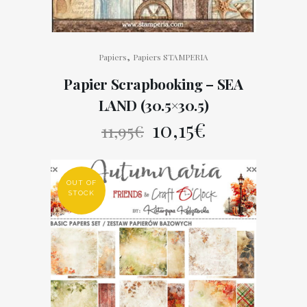
,
Papiers
Papiers STAMPERIA
Papier Scrapbooking – SEA
LAND (30.5×30.5)
Le
Le
10,15
€
11,95
€
prix
prix
initial
actuel
OUT OF
STOCK
était :
est :
11,95€.
10,15€.