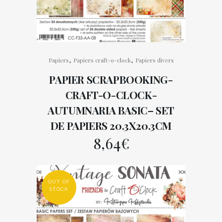
,
,
Papiers
Papiers craft-o-clock
Papiers divers
PAPIER SCRAPBOOKING-
CRAFT-O-CLOCK-
AUTUMNARIA BASIC– SET
DE PAPIERS 20.3X20.3CM
8,64
€
OUT OF
STOCK