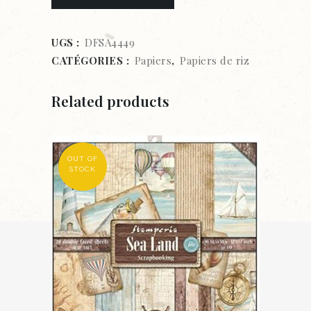
de
riz
UGS :
DFSA4449
CATÉGORIES :
Papiers
,
Papiers de riz
A4
-
Related products
HOUSE
OF
Sale
OUT OF
ROSES
STOCK
quantity