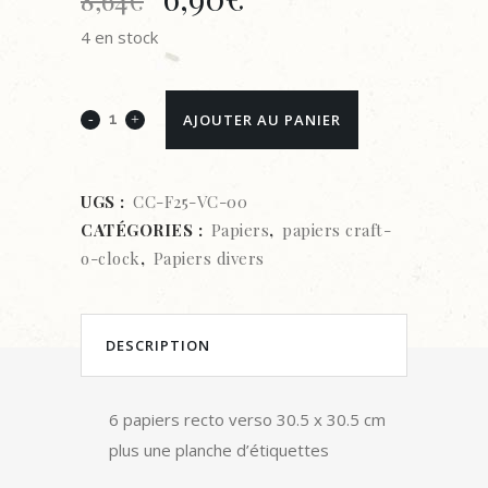
prix
prix
4 en stock
initial
actuel
PAPIER
était :
est :
AJOUTER AU PANIER
SCRAPBOOKING-
8,64€.
6,90€.
CRAFT-
UGS :
CC-F25-VC-00
CATÉGORIES :
Papiers
,
papiers craft-
O-
o-clock
,
Papiers divers
CLOCK-
VINTAGE
DESCRIPTION
CHIC(30.5X30.5)
quantity
6 papiers recto verso 30.5 x 30.5 cm
plus une planche d’étiquettes