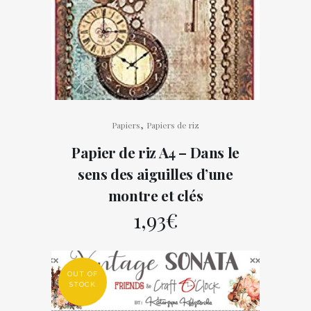
,
Papiers
Papiers de riz
Papier de riz A4 – Dans le
sens des aiguilles d’une
montre et clés
1,93
€
OUT OF
STOCK