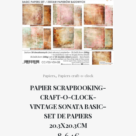
,
Papiers
Papiers craft-o-clock
PAPIER SCRAPBOOKING-
CRAFT-O-CLOCK-
VINTAGE SONATA BASIC–
SET DE PAPIERS
20.3X20.3CM
8,64
€