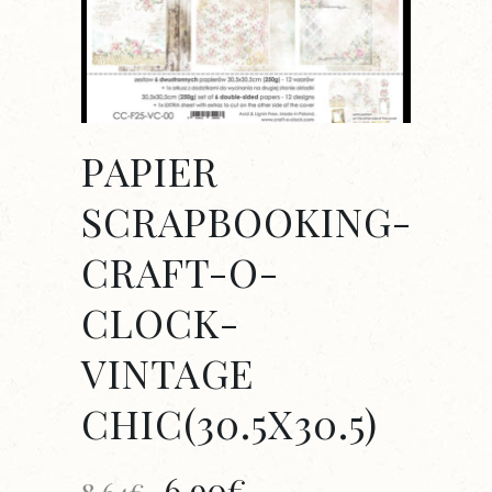
PAPIER
SCRAPBOOKING-
CRAFT-O-
CLOCK-
VINTAGE
CHIC(30.5X30.5)
Le
Le
6,90
€
8,64
€