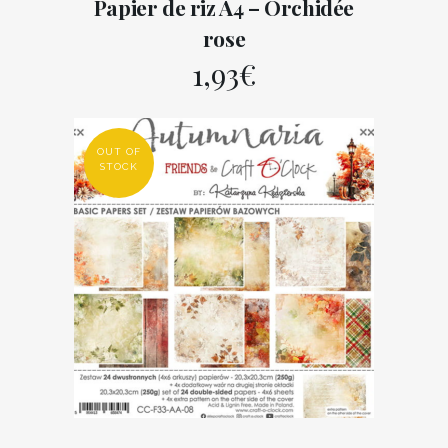
Papier de riz A4 – Orchidée
rose
1,93
€
OUT OF
STOCK