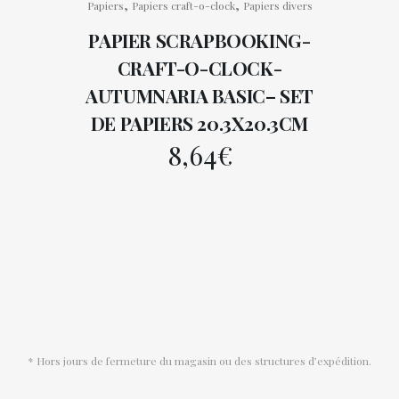
,
,
Papiers
Papiers craft-o-clock
Papiers divers
PAPIER SCRAPBOOKING-
CRAFT-O-CLOCK-
AUTUMNARIA BASIC– SET
DE PAPIERS 20.3X20.3CM
8,64
€
* Hors jours de fermeture du magasin ou des structures d’expédition.
Conditions générales de vente