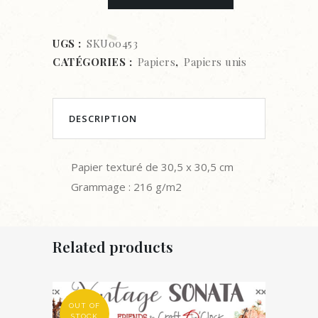
uni
texturé
UGS :
SKU00453
CATÉGORIES :
Papiers
,
Papiers unis
-
30,5
x
DESCRIPTION
30,5
Papier texturé de 30,5 x 30,5 cm
cm
Grammage : 216 g/m2
-
Candy
Related products
quantity
OUT OF
STOCK