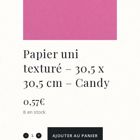
Papier uni
texturé – 30,5 x
30,5 cm – Candy
0,57
€
8 en stock
Papier
AJOUTER AU PANIER