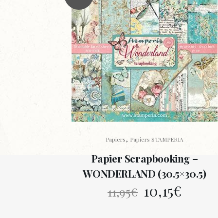
,
Papiers
Papiers STAMPERIA
Papier Scrapbooking –
WONDERLAND (30.5×30.5)
Le
Le
10,15
€
11,95
€
prix
prix