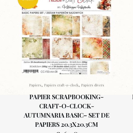
,
,
Papiers
Papiers craft-o-clock
Papiers divers
PAPIER SCRAPBOOKING-
CRAFT-O-CLOCK-
AUTUMNARIA BASIC– SET DE
PAPIERS 20.3X20.3CM