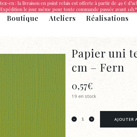
tez-en : la livraison en point relais est offerte à partir de 49 € d’ac
Expédition le jour même pour toute commande passée avant 11h.*
Boutique
Ateliers
Réalisations
Papier uni te
cm – Fern
0,57
€
19 en stock
Papier
AJOUTER 
uni