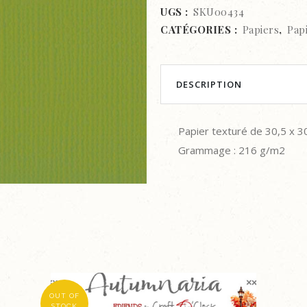
texturé
UGS :
SKU00434
CATÉGORIES :
Papiers
,
Pap
-
30,5
x
DESCRIPTION
30,5
Papier texturé de 30,5 x 3
cm
Grammage : 216 g/m2
-
Fern
quantity
OUT OF
STOCK