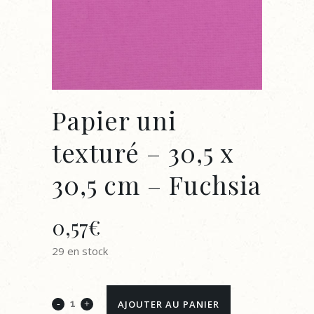
Papier uni
texturé – 30,5 x
30,5 cm – Fuchsia
0,57
€
29 en stock
Papier
AJOUTER AU PANIER