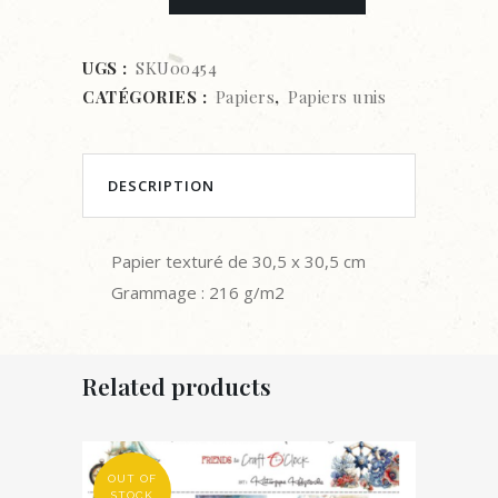
uni
texturé
UGS :
SKU00454
CATÉGORIES :
Papiers
,
Papiers unis
-
30,5
x
DESCRIPTION
30,5
Papier texturé de 30,5 x 30,5 cm
cm
Grammage : 216 g/m2
-
Fuchsia
Related products
quantity
OUT OF
STOCK