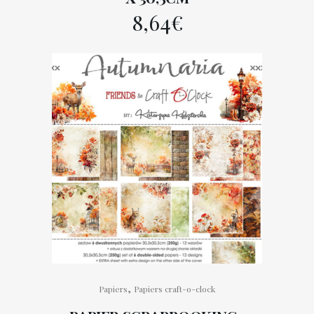
8,64
€
,
Papiers
Papiers craft-o-clock