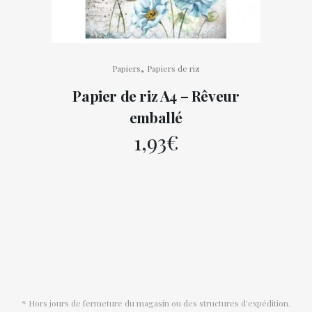
,
Papiers
Papiers de riz
Papier de riz A4 – Rêveur
emballé
1,93
€
* Hors jours de fermeture du magasin ou des structures d’expédition.