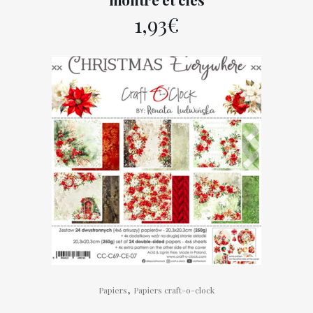
1,93
€
,
Papiers
Papiers craft-o-clock