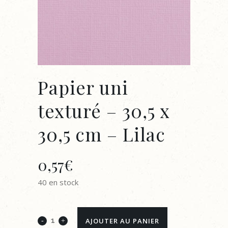
Papier uni
texturé – 30,5 x
30,5 cm – Lilac
0,57
€
40 en stock
Papier
AJOUTER AU PANIER