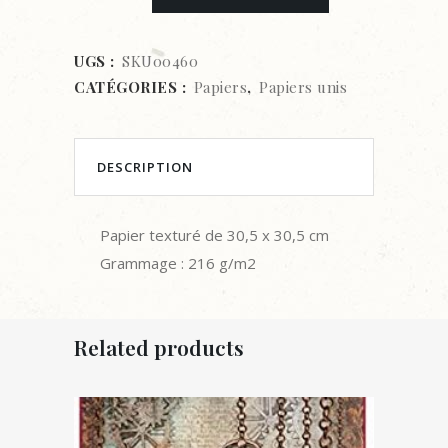
uni
texturé
UGS :
SKU00460
CATÉGORIES :
Papiers
,
Papiers unis
-
30,5
x
DESCRIPTION
30,5
Papier texturé de 30,5 x 30,5 cm
cm
Grammage : 216 g/m2
-
Lilac
Related products
quantity