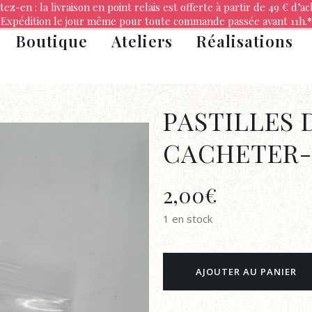
tez-en : la livraison en point relais est offerte à partir de 49 € d’ac
Expédition le jour même pour toute commande passée avant 11h.*
Boutique
Ateliers
Réalisations
PASTILLES 
CACHETER-
2,00
€
1 en stock
PASTILLES
AJOUTER AU PANIER
DE