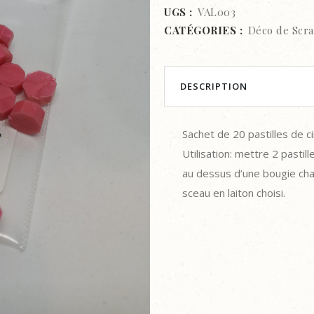
CIRE
UGS :
VAL003
CATÉGORIES :
Déco de Scr
À
CACHETER-
ROSE
DESCRIPTION
MARBRÉ
Sachet de 20 pastilles de ci
quantity
Utilisation: mettre 2 pastill
au dessus d’une bougie chauf
sceau en laiton choisi.