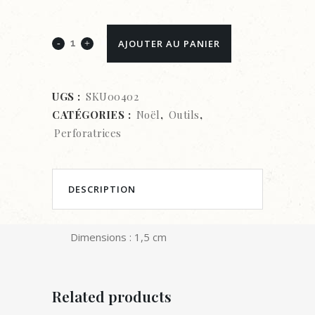
Perforatrice
AJOUTER AU PANIER
Noël
-
UGS :
SKU00402
CATÉGORIES :
Noël
,
Outils
,
Motif
Perforatrices
feuille
de
DESCRIPTION
chêne
quantity
Dimensions : 1,5 cm
Related products