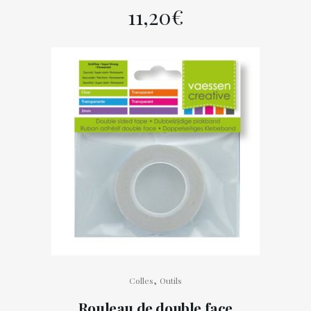
11,20
€
,
Colles
Outils
Rouleau de double face