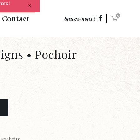
hats !
Contact
0
Suivez-nous !
igns • Pochoir
Pochoirs