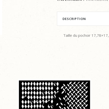
•
Pochoir
quantity
DESCRIPTION
Taille du pochoir 17,78×1