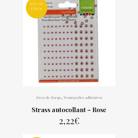
OUT OF
plumes
STOCK
quantity
,
Déco de Scrap
Demi perles adhésives
Strass autocollant – Rose
2,22
€