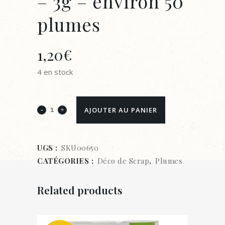
– 3g – environ 50
plumes
1,20
€
4 en stock
Plumes
AJOUTER AU PANIER
oranges
-
UGS :
SKU00650
CATÉGORIES :
Déco de Scrap
,
Plumes
3g
-
Related products
environ
50