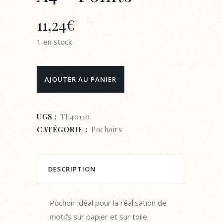
11,24
€
1 en stock
Pochoir
AJOUTER AU PANIER
Carabelle
Studio
UGS :
TE40110
CATÉGORIE :
Pochoirs
A4
-
Points
DESCRIPTION
quantity
Pochoir idéal pour la réalisation de
motifs sur papier et sur toile.