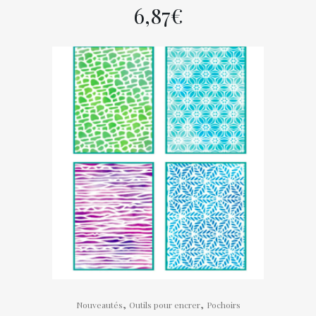
6,87
€
,
,
Nouveautés
Outils pour encrer
Pochoirs