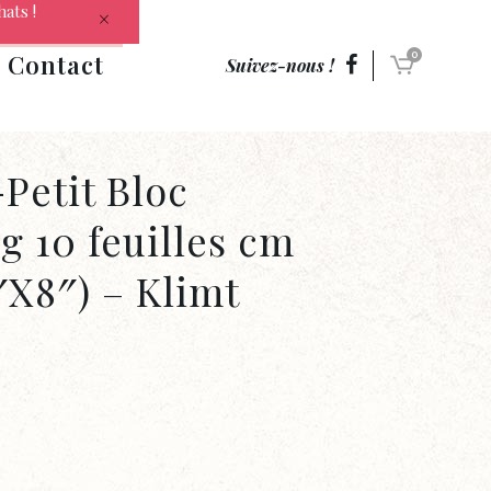
hats !
Contact
0
Suivez-nous !
etit Bloc
g 10 feuilles cm
″X8″) – Klimt