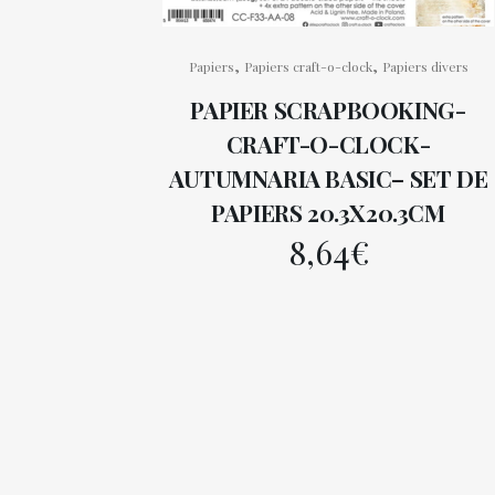
,
,
Papiers
Papiers craft-o-clock
Papiers divers
PAPIER SCRAPBOOKING-
CRAFT-O-CLOCK-
AUTUMNARIA BASIC– SET DE
PAPIERS 20.3X20.3CM
8,64
€