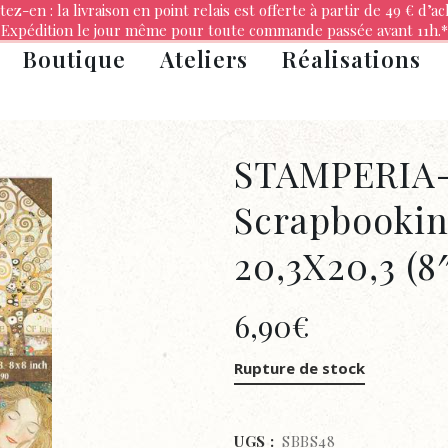
tez-en : la livraison en point relais est offerte à partir de 49 € d’ac
Expédition le jour même pour toute commande passée avant 11h.*
Boutique
Ateliers
Réalisations
STAMPERIA-P
Scrapbookin
20,3X20,3 (8
6,90
€
Rupture de stock
UGS :
SBBS48