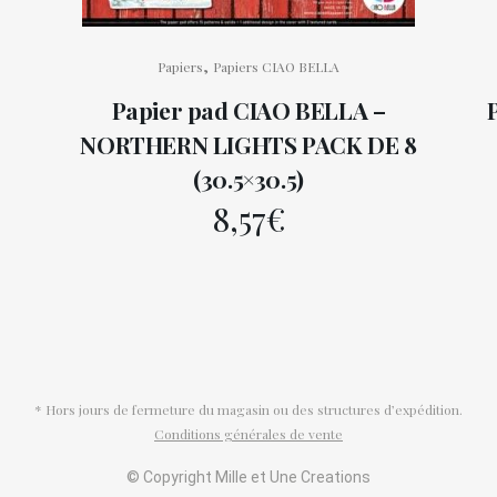
,
Papiers
Papiers CIAO BELLA
Papier pad CIAO BELLA –
NORTHERN LIGHTS PACK DE 8
(30.5×30.5)
8,57
€
* Hors jours de fermeture du magasin ou des structures d’expédition.
Conditions générales de vente
© Copyright Mille et Une Creations