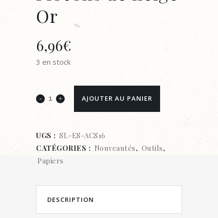
Or
6,96
€
3 en stock
Studio
AJOUTER AU PANIER
Light
•
UGS :
SL-ES-ACS16
CATÉGORIES :
Nouveautés
,
Outils
,
Essentials
Papiers
Feuille
d'acétate
DESCRIPTION
Flocons