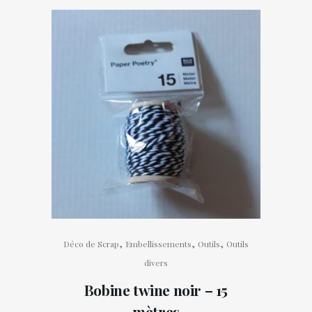
,
,
,
Déco de Scrap
Embellissements
Outils
Outils
divers
Bobine twine noir – 15
mètres