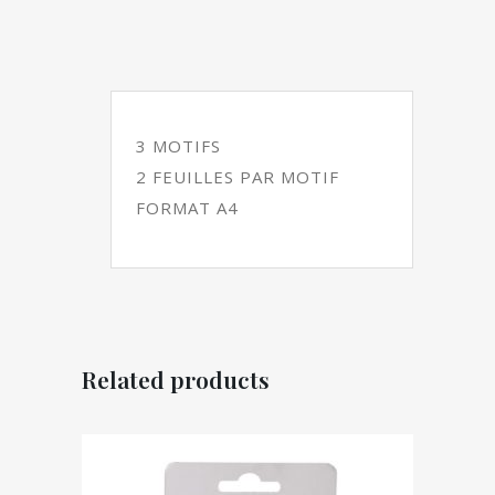
de
neige
Or
quantity
3 MOTIFS
2 FEUILLES PAR MOTIF
FORMAT A4
Related products