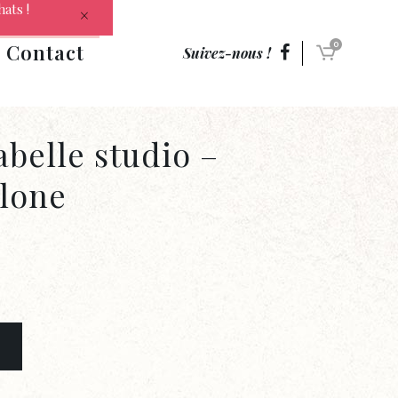
hats !
Contact
0
Suivez-nous !
belle studio –
olone