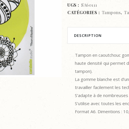
studio
UGS :
SA60111
CATÉGORIES :
Tampons
,
Ta
-
Fleurs
d'Azolone
DESCRIPTION
quantity
Tampon en caoutchouc go
haute densité qui permet 
tampon).
La gomme blanche est d’un
travailler facilement les t
S’adapte à de nombreuses u
S’utilise avec toutes les en
Format A6. Dimentions : 10