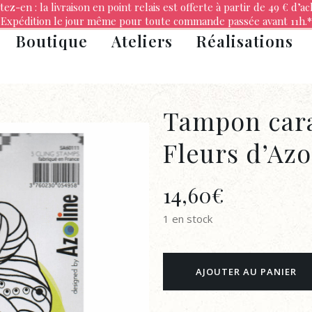
tez-en : la livraison en point relais est offerte à partir de 49 € d’ac
Expédition le jour même pour toute commande passée avant 11h.*
Boutique
Ateliers
Réalisations
Tampon cara
Fleurs d’Az
14,60
€
1 en stock
Tampon
AJOUTER AU PANIER
carabelle