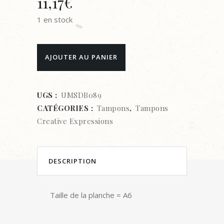
11,17
€
1 en stock
TAMPON
AJOUTER AU PANIER
CLEAR-
CREATIVE
UGS :
UMSDB089
CATÉGORIES :
Tampons
,
Tampons
EXPRESSIONS-
Creative Expressions
ECUREUIL
quantity
DESCRIPTION
Taille de la planche = A6