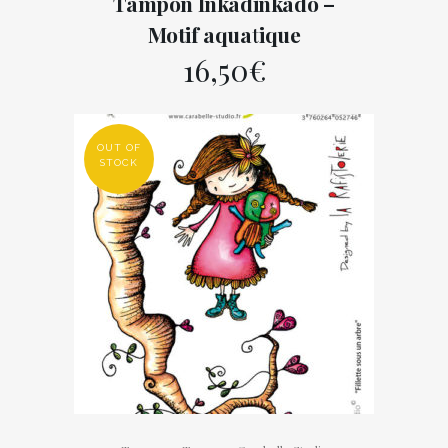
Tampon Inkadinkado –
Motif aquatique
16,50
€
OUT OF
STOCK