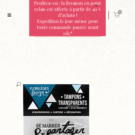
Profitez-en : la livraison en point
relais est offerte à partir de 49 €
0
d’achats !
Expédition le jour même pour
toute commande passée avant
11h.*