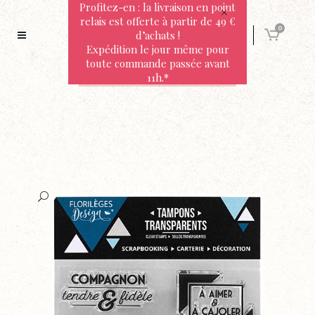
Profitez-en : la livraison en point
relais est offerte à partir de 49 €
0
d’achats !
Expédition le jour même pour
toute commande passée avant
11h.*