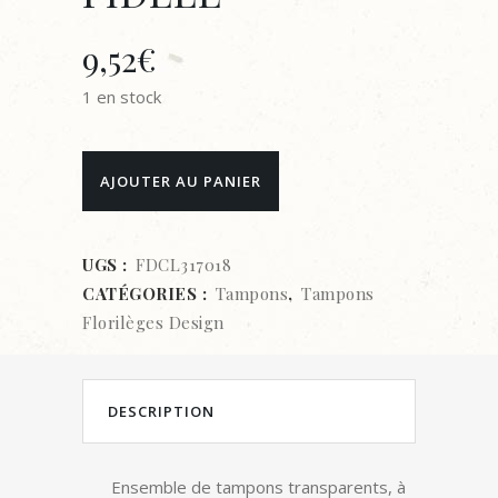
9,52
€
1 en stock
TAMPON
AJOUTER AU PANIER
CLEAR
-
UGS :
FDCL317018
CATÉGORIES :
Tampons
,
Tampons
Florilèges
Florilèges Design
Design
-
DESCRIPTION
COMPAGNON
FIDÈLE
Ensemble de tampons transparents, à