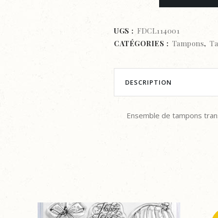
CLEAR
-
UGS :
FDCL114001
CATÉGORIES :
Tampons
,
Ta
Florilèges
Design
-
DESCRIPTION
MINI
Ensemble de tampons transp
BONHEUR
TENDRESSE
quantity