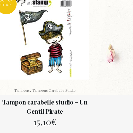
OUT OF
STOCK
,
Tampons
Tampons Carabelle Studio
Tampon carabelle studio – Un
Gentil Pirate
15,10
€