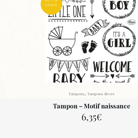
OUT OF
STOCK
,
Tampons
Tampons divers
Tampon – Motif naissance
6,35
€