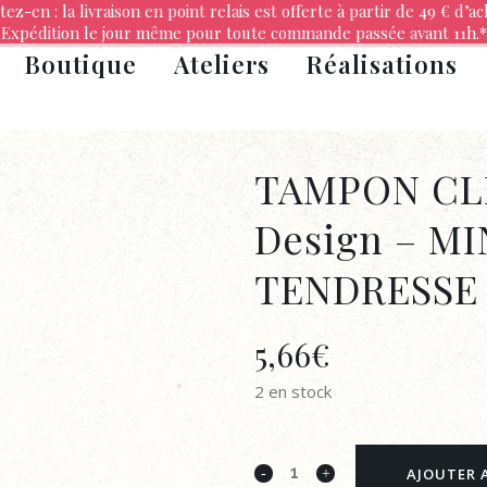
tez-en : la livraison en point relais est offerte à partir de 49 € d’ac
Expédition le jour même pour toute commande passée avant 11h.*
Boutique
Ateliers
Réalisations
TAMPON CLE
Design – M
TENDRESSE
5,66
€
2 en stock
TAMPON
AJOUTER 