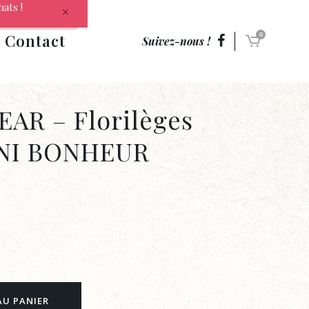
hats !
Contact
0
Suivez-nous !
AR – Florilèges
INI BONHEUR
AU PANIER