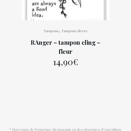
,
Tampons
Tampons divers
RAnger – tampon cling –
fleur
14,90
€
* Hors jours de fermeture du magasin ou des structures d’expédition.