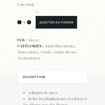
3 en stock
We
AJOUTER AU PANIER
R
Makers
UGS :
661125
CATÉGORIES :
Embellissements
,
•
Nouveautés
,
Outils
,
Outils divers
,
Crop-
Perforatrices
A-
Dile
DESCRIPTION
planner
discs
9 disques de nacre
Relier les planificateurs, les livres et
Pearl
les albums avec des disques