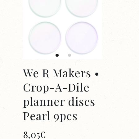
We R Makers •
Crop-A-Dile
planner discs
Pearl 9pcs
8,05
€