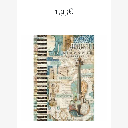
1,93
€