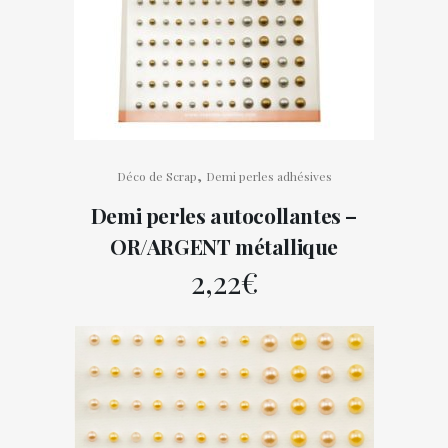
,
Déco de Scrap
Demi perles adhésives
Demi perles autocollantes –
OR/ARGENT métallique
2,22
€