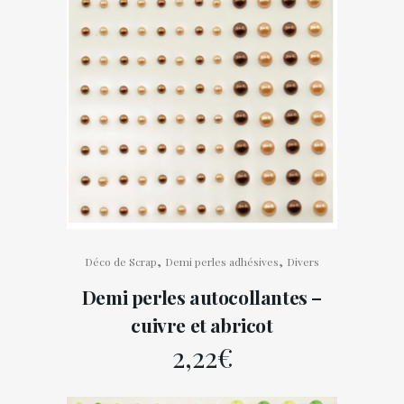
,
,
Déco de Scrap
Demi perles adhésives
Divers
Demi perles autocollantes –
cuivre et abricot
2,22
€