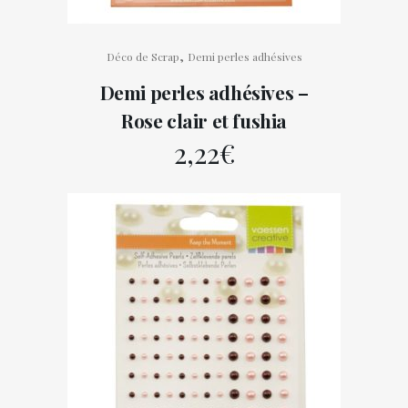
,
Déco de Scrap
Demi perles adhésives
Demi perles adhésives –
Rose clair et fushia
2,22
€