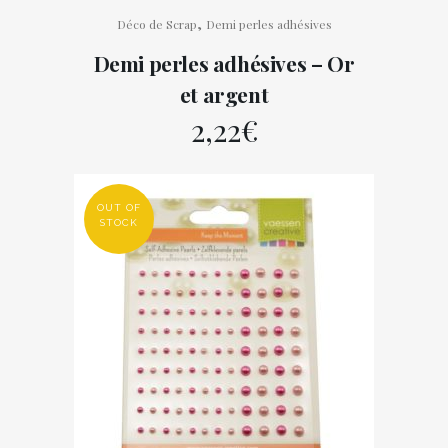
,
Déco de Scrap
Demi perles adhésives
Demi perles adhésives – Or
et argent
2,22
€
OUT OF
STOCK