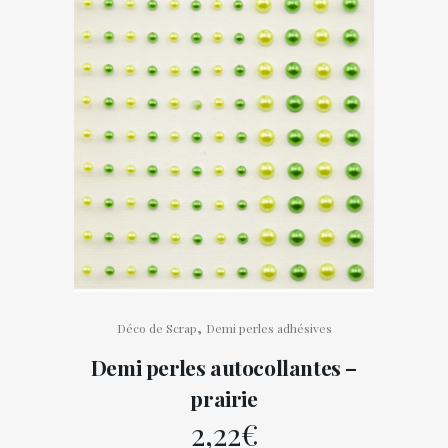
,
Déco de Scrap
Demi perles adhésives
Demi perles autocollantes –
prairie
2,22
€