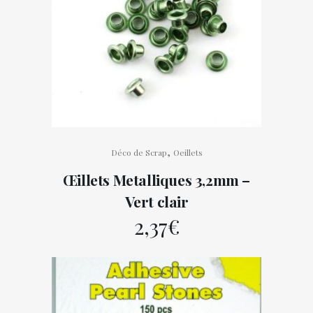
,
Déco de Scrap
Oeillets
Œillets Metalliques 3,2mm –
Vert clair
2,37
€