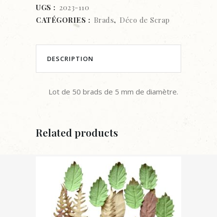
MM
UGS :
2023-110
CATÉGORIES :
Brads
,
Déco de Scrap
-
BLANC
quantity
DESCRIPTION
Lot de 50 brads de 5 mm de diamètre.
Related products