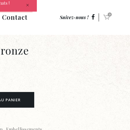
hats !
Contact
0
Suivez-nous !
bronze
AU PANIER
ap
,
Embellissements