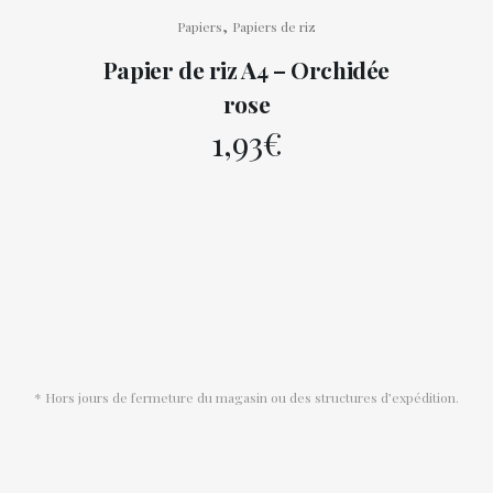
,
Papiers
Papiers de riz
Papier de riz A4 – Orchidée
rose
1,93
€
* Hors jours de fermeture du magasin ou des structures d’expédition.
Conditions générales de vente
© Copyright Mille et Une Creations