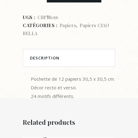
SCRAPBOOKING-
CIAO
UGS :
CBPM056
CATÉGORIES :
Papiers
,
Papiers CIAO
BELLA-
BELLA
COZY
MOMENTS
DESCRIPTION
quantity
Pochette de 12 papiers 30,5 x 30,5 cm.
Décor recto et verso.
24 motifs différents.
Related products