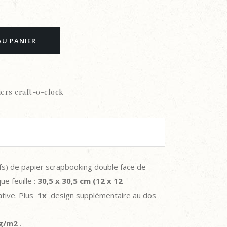
AU PANIER
iers craft-o-clock
s) de papier scrapbooking double face de
ue feuille :
30,5 x 30,5 cm (12 x 12
tive. Plus
1x
design supplémentaire au dos
g/m2
.