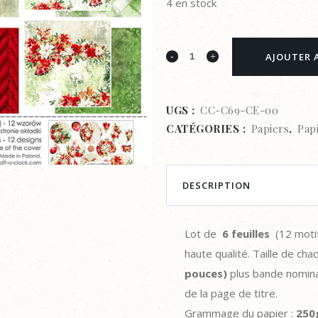
4 en stock
PAPIER
AJOUTER 
SCRAPBOOKING-
CRAFT-
UGS :
CC-C69-CE-00
CATÉGORIES :
Papiers
,
Pap
O-
CLOCK-
CHRISTMAS
DESCRIPTION
EVERYWHERE–
Lot de
6 feuilles
(12 motif
SET
haute qualité. Taille de chaq
DE
pouces)
plus bande nomina
PAPIERS
de la page de titre.
Grammage du papier :
250
30.5