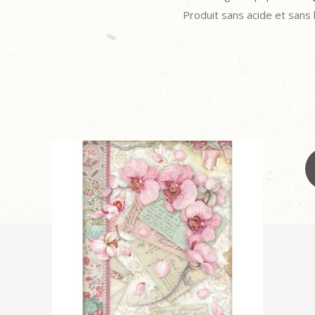
Produit sans acide et sans 
CM
X
30.5CM
quantity