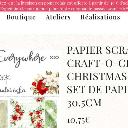
tez-en : la livraison en point relais est offerte à partir de 49 € d’ac
Expédition le jour même pour toute commande passée avant 11h.*
Boutique
Ateliers
Réalisations
PAPIER SC
CRAFT-O-C
CHRISTMAS
SET DE PAPI
30.5CM
10,75
€